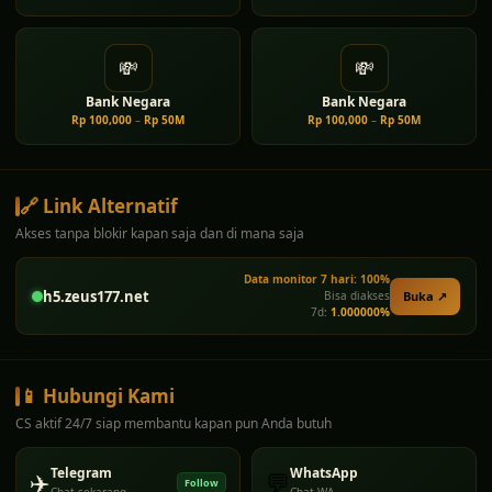
💸
💸
Bank Negara
Bank Negara
Rp 100,000
–
Rp 50M
Rp 100,000
–
Rp 50M
🔗 Link Alternatif
Akses tanpa blokir kapan saja dan di mana saja
Data monitor 7 hari: 100%
h5.zeus177.net
Bisa diakses
Buka ↗
7d:
1.000000%
📱 Hubungi Kami
CS aktif 24/7 siap membantu kapan pun Anda butuh
Telegram
WhatsApp
✈️
💬
Follow