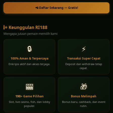
📲 Daftar Sekarang — Gratis!
⭐ Keunggulan RI188
Mengapa jutaan pemain memilih kami
🔒
⚡
100% Aman & Terpercaya
Transaksi Super Cepat
Enkripsi aktif dan akses terjaga.
Deposit dan withdraw tetap
cepat.
🎰
🎁
190
+ Game Pilihan
Bonus Melimpah
Slot, live casino, fish, dan lobby
Bonus baru, cashback, dan event
populer.
rutin.