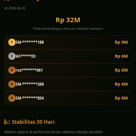
📅 2026-08-05
Rp 32M
Total kemenangan seluruh member kemarin
Rp 9M
SM-*******188
1
Rp 6M
Wi*****ID
2
Rp 6M
ros*******061
3
Rp 6M
SM-*******268
4
Rp 6M
SM-*******854
5
📈 Stabilitas 30 Hari
Rekam uptime & performa server selama sebulan terakhir