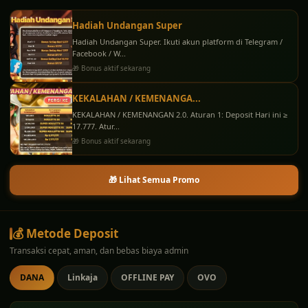
Hadiah Undangan Super
Hadiah Undangan Super. Ikuti akun platform di Telegram /
Facebook / W...
🎁 Bonus aktif sekarang
KEKALAHAN / KEMENANGA...
KEKALAHAN / KEMENANGAN 2.0. Aturan 1: Deposit Hari ini ≥
17.777. Atur...
🎁 Bonus aktif sekarang
🎁 Lihat Semua Promo
💰 Metode Deposit
Transaksi cepat, aman, dan bebas biaya admin
DANA
Linkaja
OFFLINE PAY
OVO