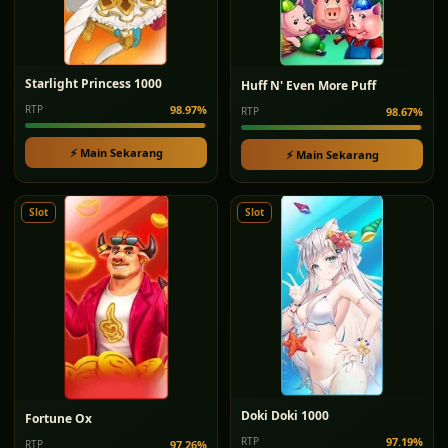
Starlight Princess 1000
Huff N' Even More Puff
RTP
98.97%
RTP
98.67%
⚡ Main Sekarang
⚡ Main Sekarang
Slot
Slot
Doki Doki 1000
Fortune Ox
RTP
97.19%
RTP
97.26%