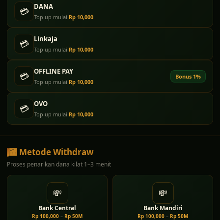
DANA
💳
Top up mulai
Rp 10,000
Linkaja
💳
Top up mulai
Rp 10,000
OFFLINE PAY
💳
Bonus 1%
Top up mulai
Rp 10,000
OVO
💳
Top up mulai
Rp 10,000
🏧 Metode Withdraw
Proses penarikan dana kilat 1–3 menit
💸
💸
Bank Central
Bank Mandiri
Rp 100,000
–
Rp 50M
Rp 100,000
–
Rp 50M